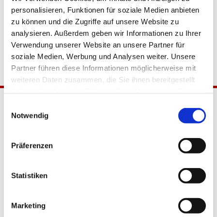
personalisieren, Funktionen für soziale Medien anbieten
zu können und die Zugriffe auf unsere Website zu
analysieren. Außerdem geben wir Informationen zu Ihrer
Verwendung unserer Website an unsere Partner für
soziale Medien, Werbung und Analysen weiter. Unsere
Partner führen diese Informationen möglicherweise mit
weiteren Daten zusammen, die Sie ihnen bereitgestellt
haben oder die sie im Rahmen Ihrer Nutzung der Dienste
gesammelt haben.
Einwilligungsauswahl
Notwendig
Präferenzen
Katholische Kirchengemeinde
Statistiken
Pfarrei Hl. Johannes XXIII.
Tempelhof-Buckow
Marketing