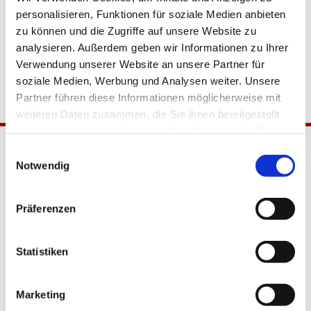
personalisieren, Funktionen für soziale Medien anbieten
zu können und die Zugriffe auf unsere Website zu
analysieren. Außerdem geben wir Informationen zu Ihrer
Verwendung unserer Website an unsere Partner für
soziale Medien, Werbung und Analysen weiter. Unsere
Partner führen diese Informationen möglicherweise mit
weiteren Daten zusammen, die Sie ihnen bereitgestellt
haben oder die sie im Rahmen Ihrer Nutzung der Dienste
gesammelt haben.
Einwilligungsauswahl
Notwendig
Präferenzen
Katholische Kirchengemeinde
Statistiken
Pfarrei Hl. Johannes XXIII.
Tempelhof-Buckow
Marketing