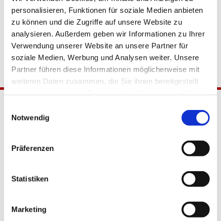
personalisieren, Funktionen für soziale Medien anbieten
zu können und die Zugriffe auf unsere Website zu
analysieren. Außerdem geben wir Informationen zu Ihrer
Verwendung unserer Website an unsere Partner für
soziale Medien, Werbung und Analysen weiter. Unsere
Partner führen diese Informationen möglicherweise mit
weiteren Daten zusammen, die Sie ihnen bereitgestellt
haben oder die sie im Rahmen Ihrer Nutzung der Dienste
gesammelt haben.
Einwilligungsauswahl
Notwendig
Präferenzen
Katholische Kirchengemeinde
Statistiken
Pfarrei Hl. Johannes XXIII.
Tempelhof-Buckow
Marketing