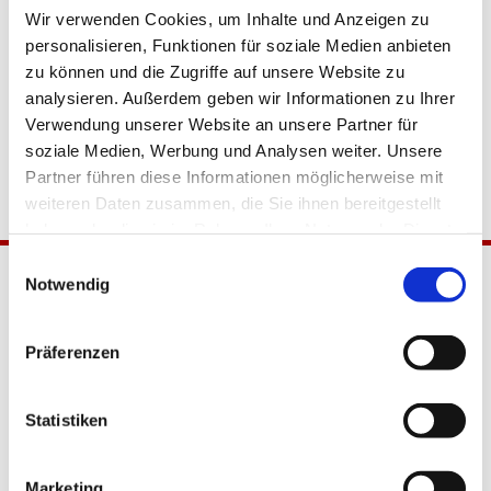
Wir verwenden Cookies, um Inhalte und Anzeigen zu
personalisieren, Funktionen für soziale Medien anbieten
zu können und die Zugriffe auf unsere Website zu
analysieren. Außerdem geben wir Informationen zu Ihrer
Verwendung unserer Website an unsere Partner für
soziale Medien, Werbung und Analysen weiter. Unsere
Partner führen diese Informationen möglicherweise mit
weiteren Daten zusammen, die Sie ihnen bereitgestellt
haben oder die sie im Rahmen Ihrer Nutzung der Dienste
gesammelt haben.
Einwilligungsauswahl
Notwendig
Präferenzen
Statistiken
Katholische Kirchengemeinde
Pfarrei Hl. Johannes XXIII.
Marketing