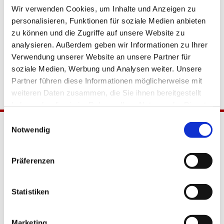
Wir verwenden Cookies, um Inhalte und Anzeigen zu
personalisieren, Funktionen für soziale Medien anbieten
zu können und die Zugriffe auf unsere Website zu
analysieren. Außerdem geben wir Informationen zu Ihrer
Verwendung unserer Website an unsere Partner für
soziale Medien, Werbung und Analysen weiter. Unsere
Partner führen diese Informationen möglicherweise mit
weiteren Daten zusammen, die Sie ihnen bereitgestellt
haben oder die sie im Rahmen Ihrer Nutzung der Dienste
gesammelt haben.
Einwilligungsauswahl
Notwendig
Präferenzen
Statistiken
Katholische Kirchengemeinde
Pfarrei Hl. Johannes XXIII.
Marketing