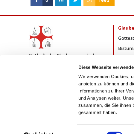
Glaub
Gottes
Bistum
Katholische Kirchengemeinde
Geistl
Pfarrei Hl. Johannes XXIII.
Diese Webseite verwende
Taufe,
Tempelhof-Buckow
Wir verwenden Cookies, um
anbieten zu können und di
Informationen zu Ihrer Ve
Zentrales Pfarreibüro:
Friedrich-Wilhelm-Str. 70/71
und Analysen weiter. Unse
12103 Berlin
zusammen, die Sie ihnen b
pfarreibuero@hl-johannes23.de

gesammelt haben.
Einwilligungsauswahl