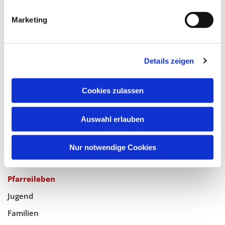
Katholische Kirchengemeinde
Marketing
Pfarrei Hl. Johannes XXIII.
Tempelhof-Buckow
Details zeigen
Glaube
Cookies zulassen
Gottesdienste
Auswahl erlauben
Bistumswallfahrt
Geistlicher Raum
Nur notwendige Cookies
Taufe, Kommunion & Trauung
Pfarreileben
Jugend
Familien