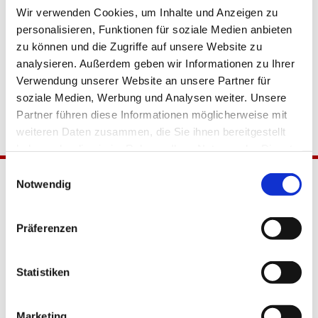
Wir verwenden Cookies, um Inhalte und Anzeigen zu
personalisieren, Funktionen für soziale Medien anbieten
zu können und die Zugriffe auf unsere Website zu
analysieren. Außerdem geben wir Informationen zu Ihrer
Verwendung unserer Website an unsere Partner für
soziale Medien, Werbung und Analysen weiter. Unsere
Partner führen diese Informationen möglicherweise mit
weiteren Daten zusammen, die Sie ihnen bereitgestellt
haben oder die sie im Rahmen Ihrer Nutzung der Dienste
gesammelt haben.
Einwilligungsauswahl
Notwendig
Präferenzen
Statistiken
Katholische Kirchengemeinde
Pfarrei Hl. Johannes XXIII.
Marketing