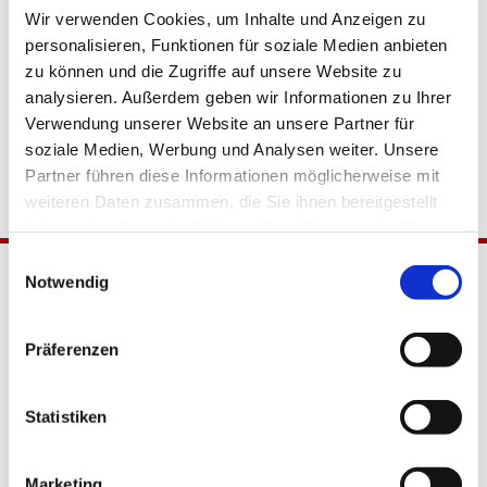
Wir verwenden Cookies, um Inhalte und Anzeigen zu
personalisieren, Funktionen für soziale Medien anbieten
zu können und die Zugriffe auf unsere Website zu
analysieren. Außerdem geben wir Informationen zu Ihrer
Verwendung unserer Website an unsere Partner für
soziale Medien, Werbung und Analysen weiter. Unsere
Partner führen diese Informationen möglicherweise mit
weiteren Daten zusammen, die Sie ihnen bereitgestellt
haben oder die sie im Rahmen Ihrer Nutzung der Dienste
gesammelt haben.
Einwilligungsauswahl
Notwendig
Präferenzen
Statistiken
Katholische Kirchengemeinde
Pfarrei Hl. Johannes XXIII.
Marketing