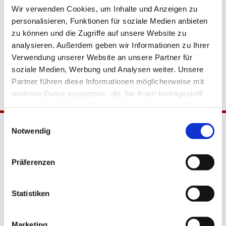
Wir verwenden Cookies, um Inhalte und Anzeigen zu
personalisieren, Funktionen für soziale Medien anbieten
zu können und die Zugriffe auf unsere Website zu
analysieren. Außerdem geben wir Informationen zu Ihrer
Verwendung unserer Website an unsere Partner für
soziale Medien, Werbung und Analysen weiter. Unsere
Partner führen diese Informationen möglicherweise mit
weiteren Daten zusammen, die Sie ihnen bereitgestellt
haben oder die sie im Rahmen Ihrer Nutzung der Dienste
gesammelt haben.
Einwilligungsauswahl
Notwendig
Präferenzen
Statistiken
Katholische Kirchengemeinde
Pfarrei Hl. Johannes XXIII.
Marketing