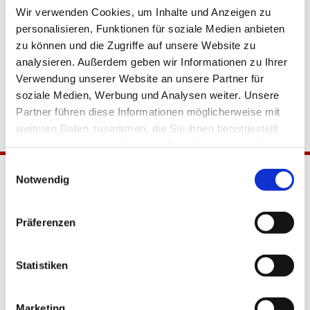
Wir verwenden Cookies, um Inhalte und Anzeigen zu
personalisieren, Funktionen für soziale Medien anbieten
zu können und die Zugriffe auf unsere Website zu
analysieren. Außerdem geben wir Informationen zu Ihrer
Verwendung unserer Website an unsere Partner für
soziale Medien, Werbung und Analysen weiter. Unsere
Partner führen diese Informationen möglicherweise mit
weiteren Daten zusammen, die Sie ihnen bereitgestellt
haben oder die sie im Rahmen Ihrer Nutzung der Dienste
gesammelt haben.
Einwilligungsauswahl
Notwendig
Präferenzen
Statistiken
Katholische Kirchengemeinde
Pfarrei Hl. Johannes XXIII.
Marketing