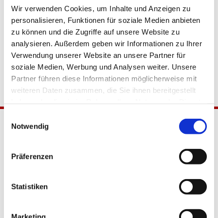
Wir verwenden Cookies, um Inhalte und Anzeigen zu
personalisieren, Funktionen für soziale Medien anbieten
zu können und die Zugriffe auf unsere Website zu
analysieren. Außerdem geben wir Informationen zu Ihrer
Verwendung unserer Website an unsere Partner für
soziale Medien, Werbung und Analysen weiter. Unsere
Partner führen diese Informationen möglicherweise mit
weiteren Daten zusammen, die Sie ihnen bereitgestellt
haben oder die sie im Rahmen Ihrer Nutzung der Dienste
gesammelt haben.
Einwilligungsauswahl
Notwendig
Präferenzen
Statistiken
Katholische Kirchengemeinde
Pfarrei Hl. Johannes XXIII.
Marketing