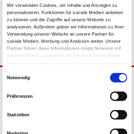
Wir verwenden Cookies, um Inhalte und Anzeigen zu
personalisieren, Funktionen für soziale Medien anbieten
zu können und die Zugriffe auf unsere Website zu
analysieren. Außerdem geben wir Informationen zu Ihrer
Verwendung unserer Website an unsere Partner für
soziale Medien, Werbung und Analysen weiter. Unsere
Partner führen diese Informationen möglicherweise mit
weiteren Daten zusammen, die Sie ihnen bereitgestellt
haben oder die sie im Rahmen Ihrer Nutzung der Dienste
gesammelt haben.
Einwilligungsauswahl
Notwendig
Präferenzen
Statistiken
Katholische Kirchengemeinde
Pfarrei Hl. Johannes XXIII.
Marketing