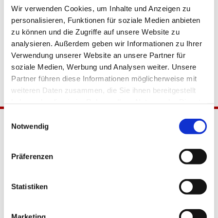
Wir verwenden Cookies, um Inhalte und Anzeigen zu
personalisieren, Funktionen für soziale Medien anbieten
zu können und die Zugriffe auf unsere Website zu
analysieren. Außerdem geben wir Informationen zu Ihrer
Verwendung unserer Website an unsere Partner für
soziale Medien, Werbung und Analysen weiter. Unsere
Partner führen diese Informationen möglicherweise mit
weiteren Daten zusammen, die Sie ihnen bereitgestellt
haben oder die sie im Rahmen Ihrer Nutzung der Dienste
gesammelt haben.
Einwilligungsauswahl
Notwendig
Präferenzen
Statistiken
Katholische Kirchengemeinde
Pfarrei Hl. Johannes XXIII.
Marketing