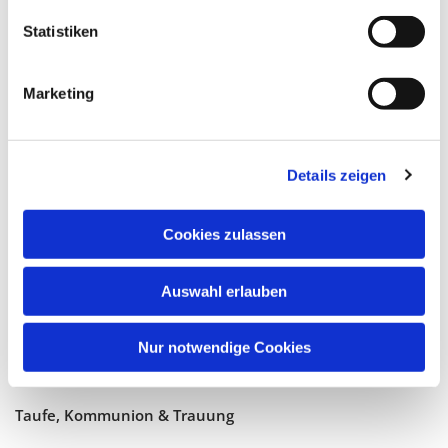
Statistiken
Marketing
Katholische Kirchengemeinde
Pfarrei Hl. Johannes XXIII.
Details zeigen
Tempelhof-Buckow
Cookies zulassen
Glaube
Auswahl erlauben
Gottesdienste
Bistumswallfahrt
Nur notwendige Cookies
Geistlicher Raum
Taufe, Kommunion & Trauung