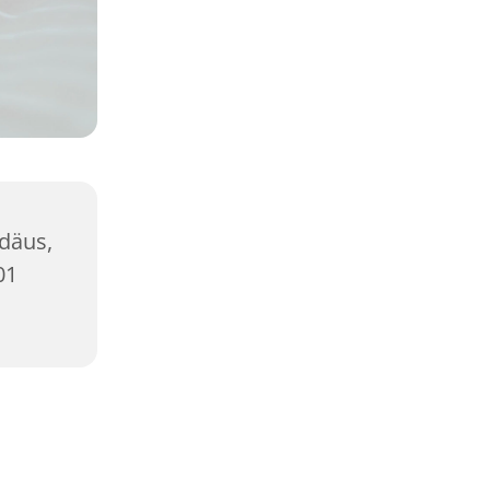
ddäus,
01