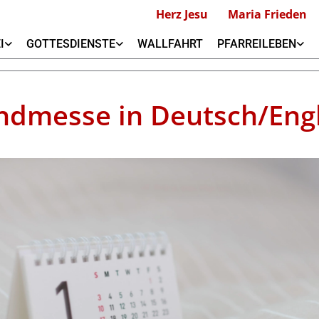
Herz Jesu
Maria Frieden
I
GOTTESDIENSTE
WALLFAHRT
PFARREILEBEN
ndmesse in Deutsch/Engl