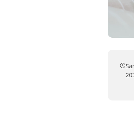
Sa
202