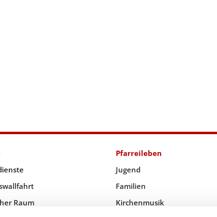
e
Pfarreileben
dienste
Jugend
swallfahrt
Familien
icher Raum
Kirchenmusik