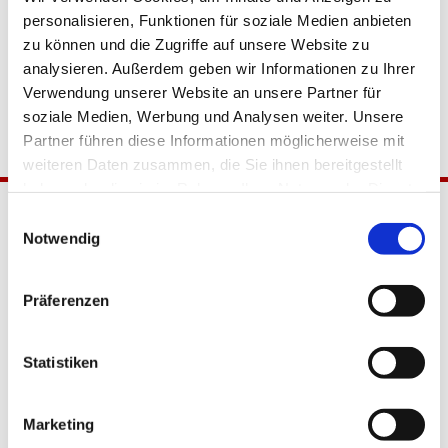
personalisieren, Funktionen für soziale Medien anbieten
zu können und die Zugriffe auf unsere Website zu
analysieren. Außerdem geben wir Informationen zu Ihrer
Verwendung unserer Website an unsere Partner für
soziale Medien, Werbung und Analysen weiter. Unsere
Partner führen diese Informationen möglicherweise mit
weiteren Daten zusammen, die Sie ihnen bereitgestellt
haben oder die sie im Rahmen Ihrer Nutzung der Dienste
gesammelt haben.
Einwilligungsauswahl
Notwendig
Präferenzen
Katholische Kirchengemeinde
Statistiken
Pfarrei Hl. Johannes XXIII.
Tempelhof-Buckow
Marketing