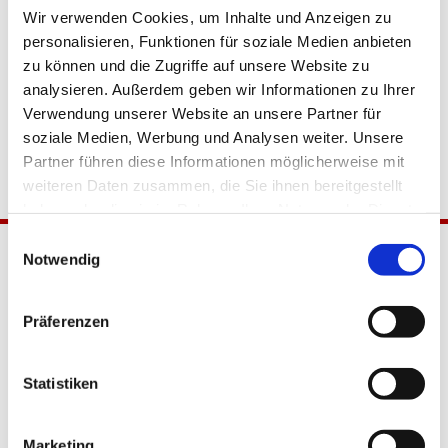
Wir verwenden Cookies, um Inhalte und Anzeigen zu
personalisieren, Funktionen für soziale Medien anbieten
zu können und die Zugriffe auf unsere Website zu
analysieren. Außerdem geben wir Informationen zu Ihrer
Verwendung unserer Website an unsere Partner für
soziale Medien, Werbung und Analysen weiter. Unsere
Partner führen diese Informationen möglicherweise mit
weiteren Daten zusammen, die Sie ihnen bereitgestellt
haben oder die sie im Rahmen Ihrer Nutzung der Dienste
gesammelt haben.
Einwilligungsauswahl
Notwendig
Präferenzen
Statistiken
Katholische Kirchengemeinde
Pfarrei Hl. Johannes XXIII.
Marketing