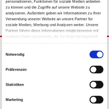
personalisieren, Funktionen für soziale Medien anbieten
zu können und die Zugriffe auf unsere Website zu
analysieren. Außerdem geben wir Informationen zu Ihrer
Verwendung unserer Website an unsere Partner für
soziale Medien, Werbung und Analysen weiter. Unsere
Partner führen diese Informationen möglicherweise mit
weiteren Daten zusammen, die Sie ihnen bereitgestellt
haben oder die sie im Rahmen Ihrer Nutzung der Dienste
gesammelt haben.
Einwilligungsauswahl
Notwendig
Präferenzen
Katholische Kirchengemeinde
Statistiken
Pfarrei Hl. Johannes XXIII.
Tempelhof-Buckow
Marketing