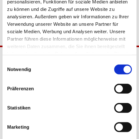
personalisieren, Funktionen für soziale Medien anbieten
zu können und die Zugriffe auf unsere Website zu
analysieren. Außerdem geben wir Informationen zu Ihrer
Verwendung unserer Website an unsere Partner für
soziale Medien, Werbung und Analysen weiter. Unsere
Partner führen diese Informationen möglicherweise mit
weiteren Daten zusammen, die Sie ihnen bereitgestellt
haben oder die sie im Rahmen Ihrer Nutzung der Dienste
gesammelt haben.
Einwilligungsauswahl
Notwendig
Präferenzen
Katholische Kirchengemeinde
Statistiken
Pfarrei Hl. Johannes XXIII.
Tempelhof-Buckow
Marketing