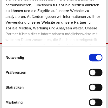
personalisieren, Funktionen für soziale Medien anbieten
zu können und die Zugriffe auf unsere Website zu
analysieren. Außerdem geben wir Informationen zu Ihrer
Verwendung unserer Website an unsere Partner für
soziale Medien, Werbung und Analysen weiter. Unsere
Partner führen diese Informationen möglicherweise mit
weiteren Daten zusammen, die Sie ihnen bereitgestellt
haben oder die sie im Rahmen Ihrer Nutzung der Dienste
gesammelt haben.
Einwilligungsauswahl
Notwendig
Präferenzen
Katholische Kirchengemeinde
Statistiken
Pfarrei Hl. Johannes XXIII.
Tempelhof-Buckow
Marketing