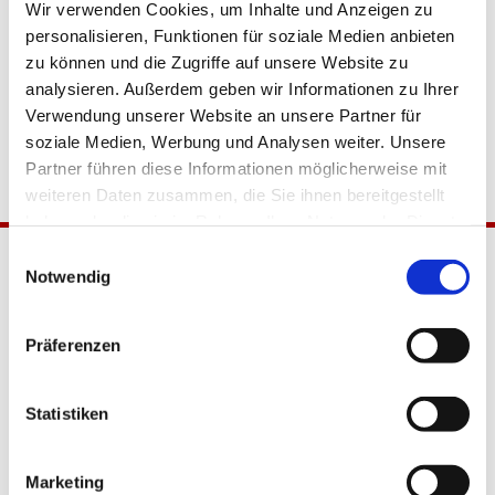
Wir verwenden Cookies, um Inhalte und Anzeigen zu
personalisieren, Funktionen für soziale Medien anbieten
zu können und die Zugriffe auf unsere Website zu
analysieren. Außerdem geben wir Informationen zu Ihrer
Verwendung unserer Website an unsere Partner für
soziale Medien, Werbung und Analysen weiter. Unsere
Partner führen diese Informationen möglicherweise mit
weiteren Daten zusammen, die Sie ihnen bereitgestellt
haben oder die sie im Rahmen Ihrer Nutzung der Dienste
gesammelt haben.
Einwilligungsauswahl
Notwendig
Präferenzen
Statistiken
Katholische Kirchengemeinde
Pfarrei Hl. Johannes XXIII.
Tempelhof-Buckow
Marketing