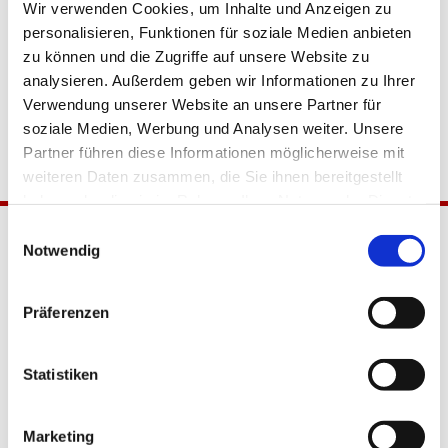
Wir verwenden Cookies, um Inhalte und Anzeigen zu
personalisieren, Funktionen für soziale Medien anbieten
zu können und die Zugriffe auf unsere Website zu
analysieren. Außerdem geben wir Informationen zu Ihrer
Verwendung unserer Website an unsere Partner für
soziale Medien, Werbung und Analysen weiter. Unsere
Partner führen diese Informationen möglicherweise mit
weiteren Daten zusammen, die Sie ihnen bereitgestellt
haben oder die sie im Rahmen Ihrer Nutzung der Dienste
gesammelt haben.
Einwilligungsauswahl
Notwendig
Präferenzen
Statistiken
Katholische Kirchengemeinde
Pfarrei Hl. Johannes XXIII.
Tempelhof-Buckow
Marketing