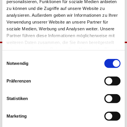
personalisieren, Funktionen für soziale Medien anbieten
zu können und die Zugriffe auf unsere Website zu
analysieren. Außerdem geben wir Informationen zu Ihrer
Verwendung unserer Website an unsere Partner für
soziale Medien, Werbung und Analysen weiter. Unsere
Partner führen diese Informationen möglicherweise mit
weiteren Daten zusammen, die Sie ihnen bereitgestellt
haben oder die sie im Rahmen Ihrer Nutzung der Dienste
gesammelt haben.
Einwilligungsauswahl
Notwendig
Präferenzen
Katholische Kirchengemeinde
Statistiken
Pfarrei Hl. Johannes XXIII.
Tempelhof-Buckow
Marketing