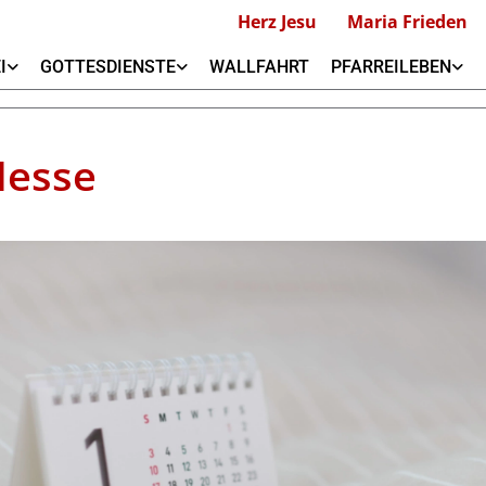
Herz Jesu
Maria Frieden
I
GOTTESDIENSTE
WALLFAHRT
PFARREILEBEN
Messe