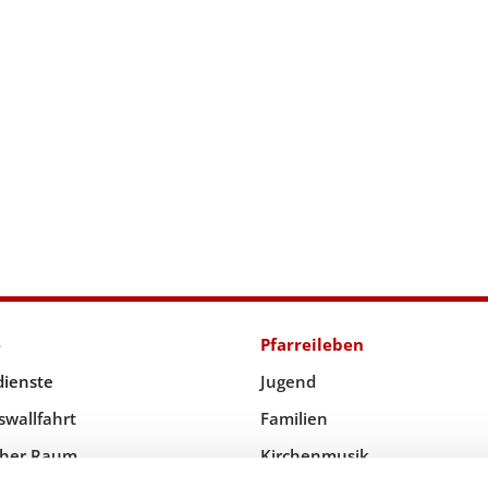
e
Pfarreileben
dienste
Jugend
swallfahrt
Familien
icher Raum
Kirchenmusik