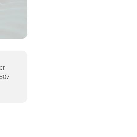
er-
2307