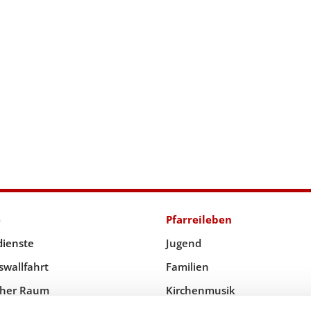
e
Pfarreileben
dienste
Jugend
swallfahrt
Familien
icher Raum
Kirchenmusik