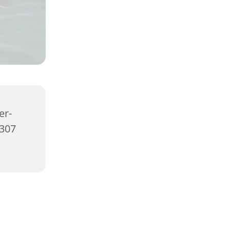
er-
2307