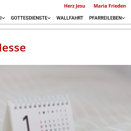
Herz Jesu
Maria Frieden
I
GOTTESDIENSTE
WALLFAHRT
PFARREILEBEN
Messe