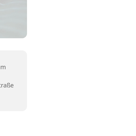
vom
traße