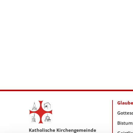
Glaub
Gottes
Bistum
Katholische Kirchengemeinde
Geistl