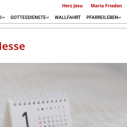
Herz Jesu
Maria Frieden
I
GOTTESDIENSTE
WALLFAHRT
PFARREILEBEN
Messe