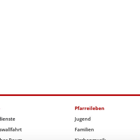
e
Pfarreileben
dienste
Jugend
swallfahrt
Familien
icher Raum
Kirchenmusik