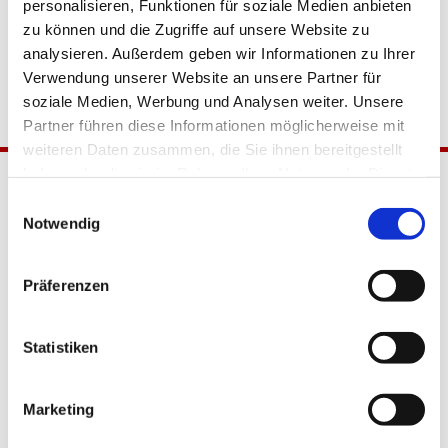
personalisieren, Funktionen für soziale Medien anbieten
zu können und die Zugriffe auf unsere Website zu
analysieren. Außerdem geben wir Informationen zu Ihrer
Verwendung unserer Website an unsere Partner für
soziale Medien, Werbung und Analysen weiter. Unsere
Partner führen diese Informationen möglicherweise mit
weiteren Daten zusammen, die Sie ihnen bereitgestellt
haben oder die sie im Rahmen Ihrer Nutzung der Dienste
gesammelt haben.
Einwilligungsauswahl
Notwendig
Präferenzen
Katholische Kirchengemeinde
Statistiken
Pfarrei Hl. Johannes XXIII.
Tempelhof-Buckow
Marketing