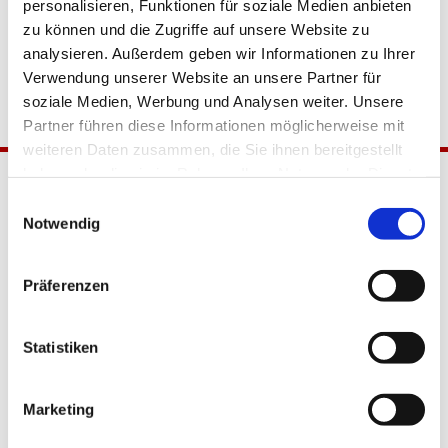
personalisieren, Funktionen für soziale Medien anbieten
zu können und die Zugriffe auf unsere Website zu
analysieren. Außerdem geben wir Informationen zu Ihrer
Verwendung unserer Website an unsere Partner für
soziale Medien, Werbung und Analysen weiter. Unsere
Partner führen diese Informationen möglicherweise mit
weiteren Daten zusammen, die Sie ihnen bereitgestellt
haben oder die sie im Rahmen Ihrer Nutzung der Dienste
gesammelt haben.
Einwilligungsauswahl
Notwendig
Präferenzen
Katholische Kirchengemeinde
Statistiken
Pfarrei Hl. Johannes XXIII.
Tempelhof-Buckow
Marketing