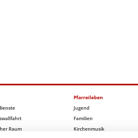
e
Pfarreileben
dienste
Jugend
swallfahrt
Familien
icher Raum
Kirchenmusik