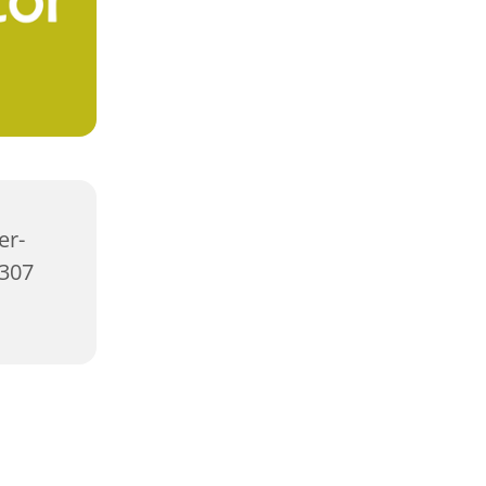
er-
2307