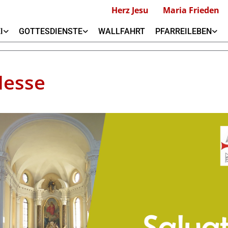
Herz Jesu
Maria Frieden
I
GOTTESDIENSTE
WALLFAHRT
PFARREILEBEN
Messe