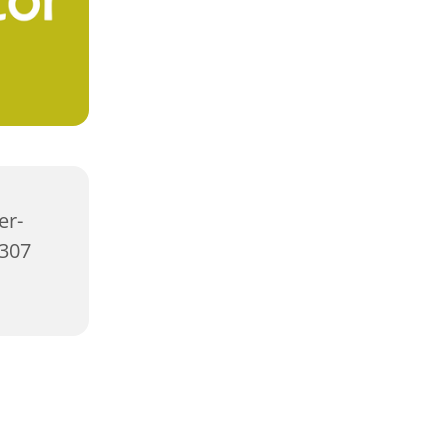
er-
2307