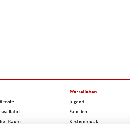
e
Pfarreileben
dienste
Jugend
swallfahrt
Familien
icher Raum
Kirchenmusik