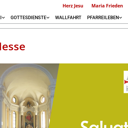
Herz Jesu
Maria Frieden
I
GOTTESDIENSTE
WALLFAHRT
PFARREILEBEN
Messe