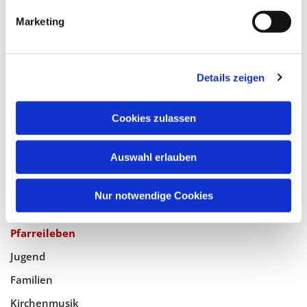
Katholische Kirchengemeinde
Marketing
Pfarrei Hl. Johannes XXIII.
Tempelhof-Buckow
Details zeigen
Glaube
Cookies zulassen
Gottesdienste
Bistumswallfahrt
Auswahl erlauben
Geistlicher Raum
Nur notwendige Cookies
Taufe, Kommunion & Trauung
Pfarreileben
Jugend
Familien
Kirchenmusik