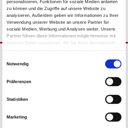
personalisieren, Funktionen für soziale Medien anbieten
zu können und die Zugriffe auf unsere Website zu
analysieren. Außerdem geben wir Informationen zu Ihrer
Verwendung unserer Website an unsere Partner für
soziale Medien, Werbung und Analysen weiter. Unsere
Partner führen diese Informationen möglicherweise mit
weiteren Daten zusammen, die Sie ihnen bereitgestellt
haben oder die sie im Rahmen Ihrer Nutzung der Dienste
gesammelt haben.
Einwilligungsauswahl
Notwendig
Präferenzen
Katholische Kirchengemeinde
Statistiken
Pfarrei Hl. Johannes XXIII.
Tempelhof-Buckow
Marketing