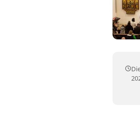
Di
202