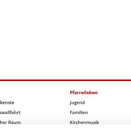
e
Pfarreileben
dienste
Jugend
swallfahrt
Familien
icher Raum
Kirchenmusik