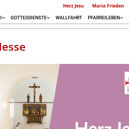
Herz Jesu
Maria Frieden
I
GOTTESDIENSTE
WALLFAHRT
PFARREILEBEN
Messe