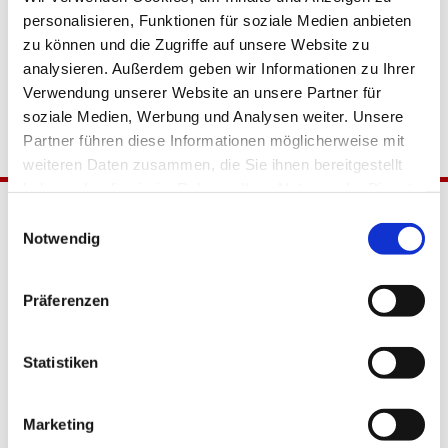
personalisieren, Funktionen für soziale Medien anbieten
zu können und die Zugriffe auf unsere Website zu
analysieren. Außerdem geben wir Informationen zu Ihrer
Verwendung unserer Website an unsere Partner für
soziale Medien, Werbung und Analysen weiter. Unsere
Partner führen diese Informationen möglicherweise mit
weiteren Daten zusammen, die Sie ihnen bereitgestellt
haben oder die sie im Rahmen Ihrer Nutzung der Dienste
gesammelt haben.
Einwilligungsauswahl
Notwendig
Präferenzen
Katholische Kirchengemeinde
Statistiken
Pfarrei Hl. Johannes XXIII.
Tempelhof-Buckow
Marketing