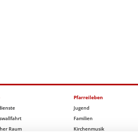
e
Pfarreileben
dienste
Jugend
swallfahrt
Familien
icher Raum
Kirchenmusik