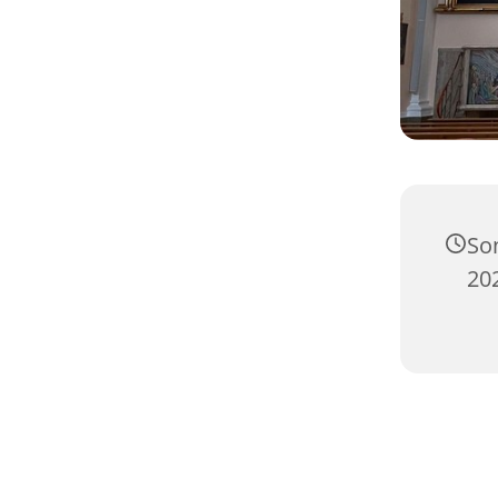
So
202