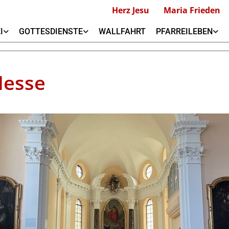
Herz Jesu
Maria Frieden
I
GOTTESDIENSTE
WALLFAHRT
PFARREILEBEN
Messe