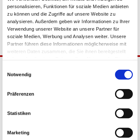
personalisieren, Funktionen für soziale Medien anbieten
zu können und die Zugriffe auf unsere Website zu
analysieren. Außerdem geben wir Informationen zu Ihrer
Verwendung unserer Website an unsere Partner für
soziale Medien, Werbung und Analysen weiter. Unsere
Partner führen diese Informationen möglicherweise mit
weiteren Daten zusammen, die Sie ihnen bereitgestellt
haben oder die sie im Rahmen Ihrer Nutzung der Dienste
gesammelt haben.
Einwilligungsauswahl
Notwendig
Präferenzen
Katholische Kirchengemeinde
Statistiken
Pfarrei Hl. Johannes XXIII.
Tempelhof-Buckow
Marketing