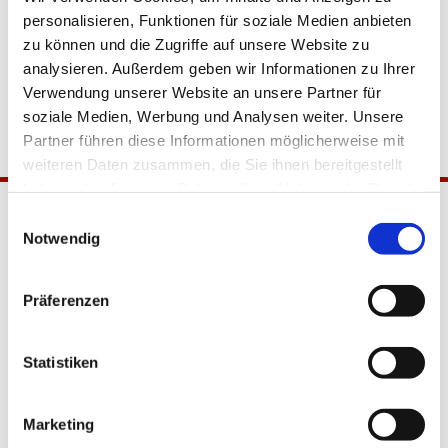
personalisieren, Funktionen für soziale Medien anbieten
zu können und die Zugriffe auf unsere Website zu
analysieren. Außerdem geben wir Informationen zu Ihrer
Verwendung unserer Website an unsere Partner für
soziale Medien, Werbung und Analysen weiter. Unsere
Partner führen diese Informationen möglicherweise mit
weiteren Daten zusammen, die Sie ihnen bereitgestellt
haben oder die sie im Rahmen Ihrer Nutzung der Dienste
gesammelt haben.
Einwilligungsauswahl
Notwendig
Präferenzen
Katholische Kirchengemeinde
Statistiken
Pfarrei Hl. Johannes XXIII.
Tempelhof-Buckow
Marketing