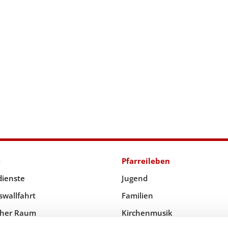
e
Pfarreileben
dienste
Jugend
swallfahrt
Familien
icher Raum
Kirchenmusik