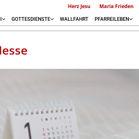
Herz Jesu
Maria Frieden
I
GOTTESDIENSTE
WALLFAHRT
PFARREILEBEN
Messe