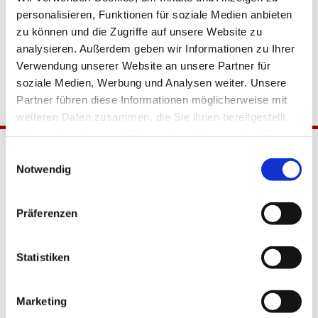
personalisieren, Funktionen für soziale Medien anbieten
zu können und die Zugriffe auf unsere Website zu
analysieren. Außerdem geben wir Informationen zu Ihrer
Verwendung unserer Website an unsere Partner für
soziale Medien, Werbung und Analysen weiter. Unsere
Partner führen diese Informationen möglicherweise mit
weiteren Daten zusammen, die Sie ihnen bereitgestellt
haben oder die sie im Rahmen Ihrer Nutzung der Dienste
gesammelt haben.
Einwilligungsauswahl
Notwendig
Präferenzen
Katholische Kirchengemeinde
Statistiken
Pfarrei Hl. Johannes XXIII.
Tempelhof-Buckow
Marketing