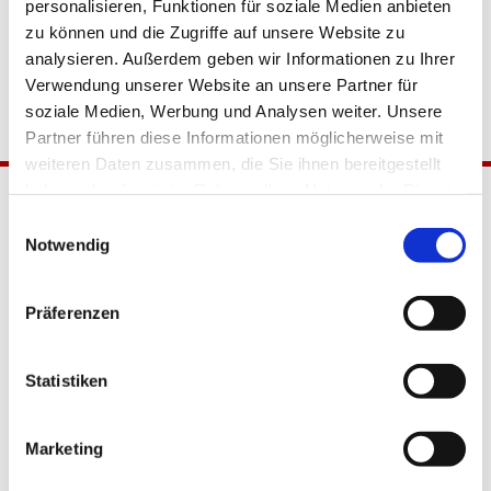
personalisieren, Funktionen für soziale Medien anbieten
zu können und die Zugriffe auf unsere Website zu
analysieren. Außerdem geben wir Informationen zu Ihrer
Verwendung unserer Website an unsere Partner für
soziale Medien, Werbung und Analysen weiter. Unsere
Partner führen diese Informationen möglicherweise mit
weiteren Daten zusammen, die Sie ihnen bereitgestellt
haben oder die sie im Rahmen Ihrer Nutzung der Dienste
gesammelt haben.
Einwilligungsauswahl
Notwendig
Präferenzen
Katholische Kirchengemeinde
Statistiken
Pfarrei Hl. Johannes XXIII.
Tempelhof-Buckow
Marketing