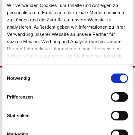
Wir verwenden Cookies, um Inhalte und Anzeigen zu
personalisieren, Funktionen für soziale Medien anbieten
zu können und die Zugriffe auf unsere Website zu
analysieren. Außerdem geben wir Informationen zu Ihrer
Verwendung unserer Website an unsere Partner für
soziale Medien, Werbung und Analysen weiter. Unsere
Partner führen diese Informationen möglicherweise mit
weiteren Daten zusammen, die Sie ihnen bereitgestellt
haben oder die sie im Rahmen Ihrer Nutzung der Dienste
gesammelt haben.
Einwilligungsauswahl
Notwendig
Präferenzen
Statistiken
Katholische Kirchengemeinde
Pfarrei Hl. Johannes XXIII.
Marketing