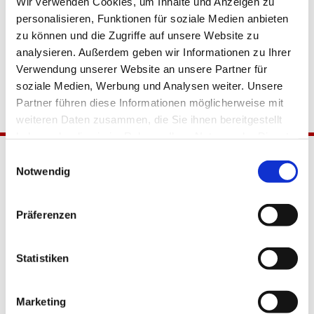
Wir verwenden Cookies, um Inhalte und Anzeigen zu
personalisieren, Funktionen für soziale Medien anbieten
zu können und die Zugriffe auf unsere Website zu
analysieren. Außerdem geben wir Informationen zu Ihrer
Verwendung unserer Website an unsere Partner für
soziale Medien, Werbung und Analysen weiter. Unsere
Partner führen diese Informationen möglicherweise mit
weiteren Daten zusammen, die Sie ihnen bereitgestellt
haben oder die sie im Rahmen Ihrer Nutzung der Dienste
gesammelt haben.
Einwilligungsauswahl
Notwendig
Präferenzen
Statistiken
Katholische Kirchengemeinde
Pfarrei Hl. Johannes XXIII.
Tempelhof-Buckow
Marketing