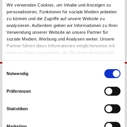
Wir verwenden Cookies, um Inhalte und Anzeigen zu
personalisieren, Funktionen für soziale Medien anbieten
zu können und die Zugriffe auf unsere Website zu
analysieren. Außerdem geben wir Informationen zu Ihrer
Verwendung unserer Website an unsere Partner für
soziale Medien, Werbung und Analysen weiter. Unsere
Partner führen diese Informationen möglicherweise mit
weiteren Daten zusammen, die Sie ihnen bereitgestellt
haben oder die sie im Rahmen Ihrer Nutzung der Dienste
gesammelt haben.
Einwilligungsauswahl
Notwendig
Präferenzen
Statistiken
Katholische Kirchengemeinde
Pfarrei Hl. Johannes XXIII.
Marketing