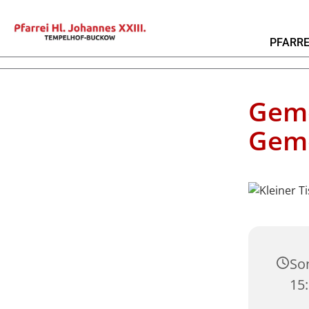
PFARRE
Geme
Geme
Son
15: