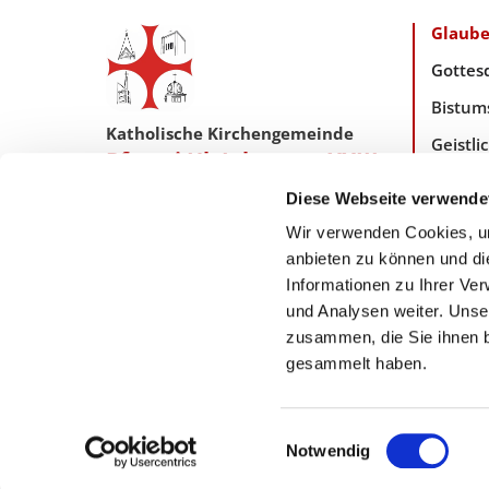
Glaub
Gottes
Bistum
Katholische Kirchengemeinde
Geistl
Pfarrei Hl. Johannes XXIII.
Taufe,
Tempelhof-Buckow
Diese Webseite verwende
Wir verwenden Cookies, um
anbieten zu können und di
Zentrales Pfarreibüro:
Informationen zu Ihrer Ve
Friedrich-Wilhelm-Str. 70/71
12103 Berlin
und Analysen weiter. Unse
pfarreibuero@hl-johannes23.de

zusammen, die Sie ihnen b
gesammelt haben.
Einwilligungsauswahl
Notwendig