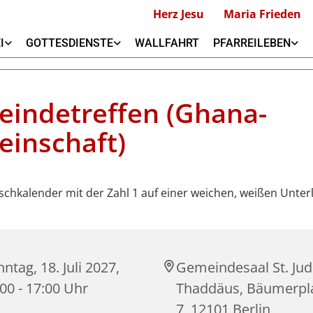
Herz Jesu
Maria Frieden
I
GOTTESDIENSTE
WALLFAHRT
PFARREILEBEN
indetreffen (Ghana-
inschaft)
ntag, 18. Juli 2027,
Gemeindesaal St. Ju
00 - 17:00 Uhr
Thaddäus, Bäumerpla
7, 12101 Berlin