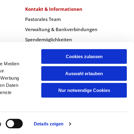
Kontakt & Informationen
Pastorales Team
Verwaltung & Bankverbindungen
Spendemöglichkeiten
WebMaster
Cookies zulassen
le Medien
ir
Auswahl erlauben
, Werbung
ren Daten
Nur notwendige Cookies
ienste
g
Details zeigen