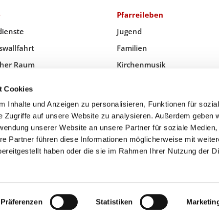
e
Pfarreileben
dienste
Jugend
swallfahrt
Familien
icher Raum
Kirchenmusik
 Kommunion & Trauung
Senioren
t Cookies
 Inhalte und Anzeigen zu personalisieren, Funktionen für sozia
e Zugriffe auf unsere Website zu analysieren. Außerdem geben w
rwendung unserer Website an unsere Partner für soziale Medien
Priesternotruf
re Partner führen diese Informationen möglicherweise mit weite
ereitgestellt haben oder die sie im Rahmen Ihrer Nutzung der D
Impressum
Datenschutzerklärung
ChurchDesk-Login
Präferenzen
Statistiken
Marketin