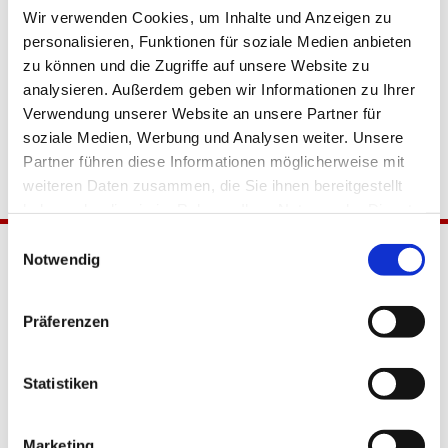
Wir verwenden Cookies, um Inhalte und Anzeigen zu
personalisieren, Funktionen für soziale Medien anbieten
zu können und die Zugriffe auf unsere Website zu
analysieren. Außerdem geben wir Informationen zu Ihrer
Verwendung unserer Website an unsere Partner für
soziale Medien, Werbung und Analysen weiter. Unsere
Partner führen diese Informationen möglicherweise mit
weiteren Daten zusammen, die Sie ihnen bereitgestellt
haben oder die sie im Rahmen Ihrer Nutzung der Dienste
gesammelt haben.
Einwilligungsauswahl
Notwendig
Präferenzen
Statistiken
Katholische Kirchengemeinde
Pfarrei Hl. Johannes XXIII.
Marketing