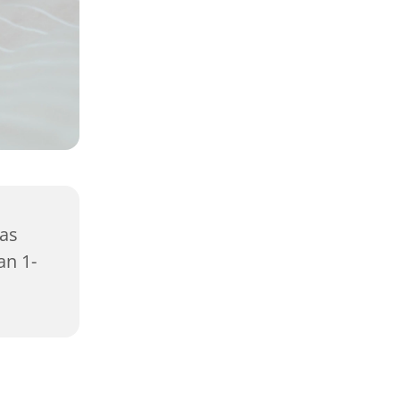
das
n 1-