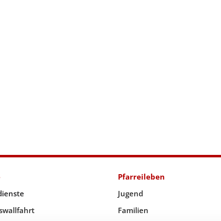
e
Pfarreileben
dienste
Jugend
swallfahrt
Familien