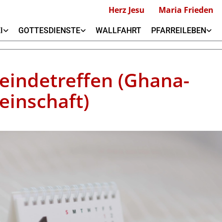
Herz Jesu
Maria Frieden
I
GOTTESDIENSTE
WALLFAHRT
PFARREILEBEN
indetreffen (Ghana-
inschaft)