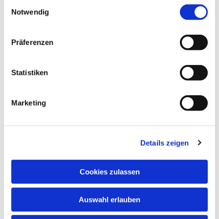
Einwilligungsauswahl
Notwendig
Glaube
Präferenzen
Gottesdienste
Bistumswallfahrt
Statistiken
Geistlicher Raum
Taufe, Kommunion & Trauung
Marketing
Pfarreileben
Jugend
Details zeigen
Familien
Kirchenmusik
Cookies zulassen
Senioren
Auswahl erlauben
Kontakt & Informationen