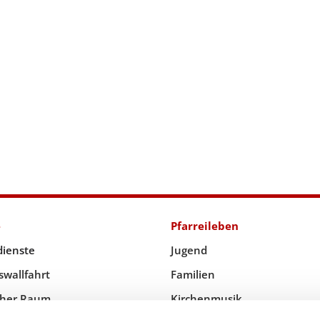
e
Pfarreileben
dienste
Jugend
swallfahrt
Familien
icher Raum
Kirchenmusik