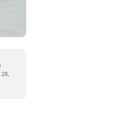
a
 28,