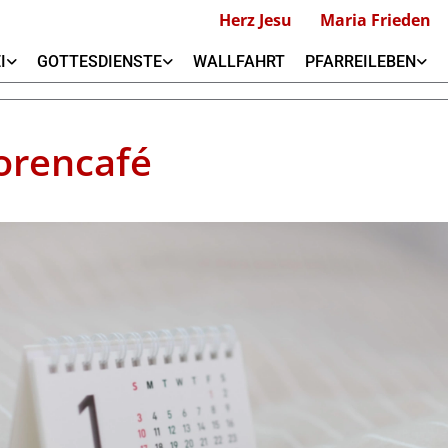
Herz Jesu
Maria Frieden
I
GOTTESDIENSTE
WALLFAHRT
PFARREILEBEN
orencafé