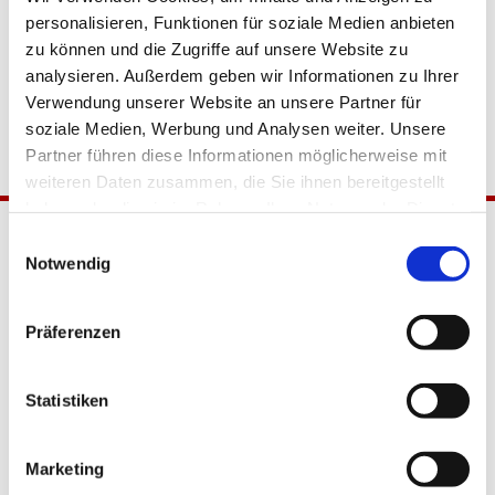
personalisieren, Funktionen für soziale Medien anbieten
zu können und die Zugriffe auf unsere Website zu
analysieren. Außerdem geben wir Informationen zu Ihrer
Verwendung unserer Website an unsere Partner für
soziale Medien, Werbung und Analysen weiter. Unsere
Partner führen diese Informationen möglicherweise mit
weiteren Daten zusammen, die Sie ihnen bereitgestellt
haben oder die sie im Rahmen Ihrer Nutzung der Dienste
gesammelt haben.
Einwilligungsauswahl
Notwendig
Präferenzen
Katholische Kirchengemeinde
Statistiken
Pfarrei Hl. Johannes XXIII.
Tempelhof-Buckow
Marketing